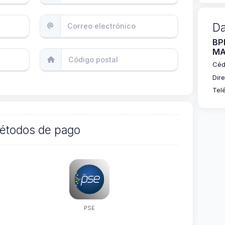
Da
BP
MA
Céd
Dir
Tel
étodos de pago
PSE