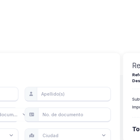
G SAS - BUSINESS PROCE
S
Re
Ref
Des
Subt
Imp
Selecciona tu tipo de documento
To
Ciudad