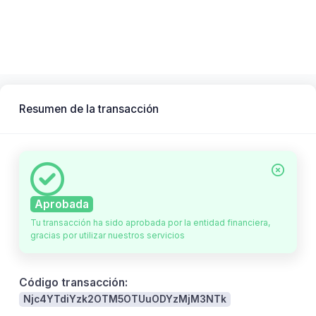
BPM CONSULTING SAS - BUSINESS
PROCESS MANAGEMENT CONSULTING
SAS
Resumen de la transacción
Aprobada
Tu transacción ha sido aprobada por la entidad financiera,
gracias por utilizar nuestros servicios
Código transacción:
Njc4YTdiYzk2OTM5OTUuODYzMjM3NTk